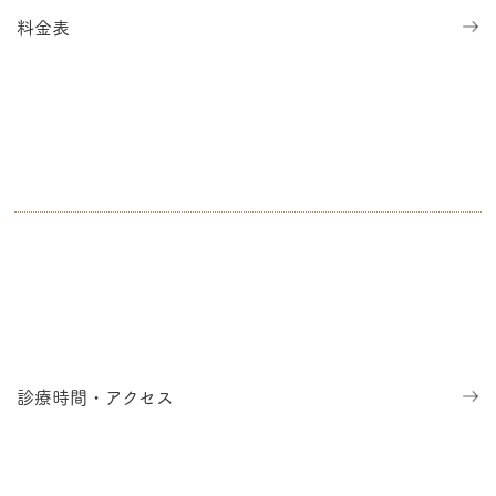
料金表
神奈川県横浜市南区（井土ヶ谷・弘明寺・永田・蒔田・南太田・吉野町・保土
ヶ谷・六ツ川・黄金町など）で皮膚科、小児皮膚科、美容皮膚科、アトピー治
療、レーザー治療、皮膚腫瘍、皮膚がん、日帰り手術、レーザー治療、アレル
ギーなどのお悩みがある方は、お気軽にご相談ください。
診療時間・アクセス
ホーム
医師紹介