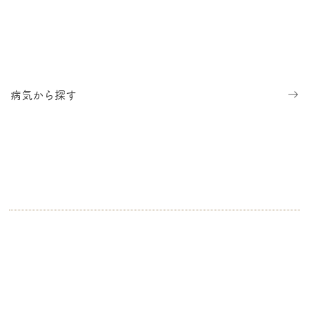
病気から探す
京浜急行電鉄 井土ヶ谷駅より徒歩30秒