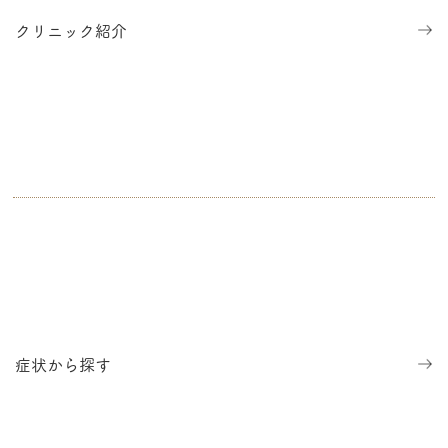
医療脱毛
(機種：Gentlemax Pro, キャンデラ社)をぜひご
クリニック紹介
検討ください。ご興味のある方はカウンセリング予約
(
LINE登録
または
Web
)をお願いします。
肝斑や色素沈着に有効な
リバースピール
を開始しました
ので、ご希望の方はぜひご来院ください。
何卒よろしくお願い申し上げます。
投
＜ 前の記事
次の記事 ＞
稿
ナ
ビ
症状から探す
ゲ
ー