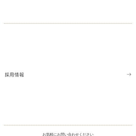
クリニック紹介
症状から探す
治療から探す
病気から探す
料金表
採用情報
診療時間・アクセス
採用情報
診察スケジュール
LINE予約
Web予約
お気軽にお問い合わせください