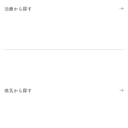
治療から探す
京浜急行電鉄 井土ヶ谷駅より徒歩30秒
病気から探す